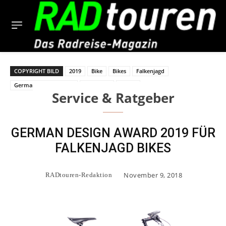
COPYRIGHT BILD
2019
Bike
Bikes
Falkenjagd
German Design Award
Rennstahl
Sieger
Service & Ratgeber
GERMAN DESIGN AWARD 2019 FÜR
FALKENJAGD BIKES
November 9, 2018
RADtouren-Redaktion