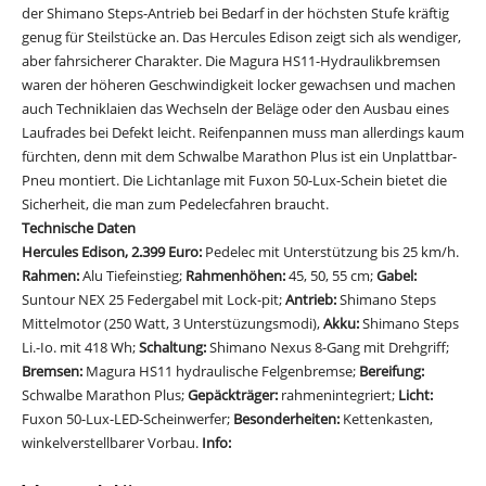
der Shimano Steps-Antrieb bei Bedarf in der höchsten Stufe kräftig
genug für Steilstücke an. Das Hercules Edison zeigt sich als wendiger,
aber fahrsicherer Charakter. Die Magura HS11-Hydraulikbremsen
waren der höheren Geschwindigkeit locker gewachsen und machen
auch Techniklaien das Wechseln der Beläge oder den Ausbau eines
Laufrades bei Defekt leicht. Reifenpannen muss man allerdings kaum
fürchten, denn mit dem Schwalbe Marathon Plus ist ein Unplattbar-
Pneu montiert. Die Lichtanlage mit Fuxon 50-Lux-Schein bietet die
Sicherheit, die man zum Pedelecfahren braucht.
Technische Daten
Hercules Edison, 2.399 Euro:
Pedelec mit Unterstützung bis 25 km/h.
Rahmen:
Alu Tiefeinstieg;
Rahmenhöhen:
45, 50, 55 cm;
Gabel:
Suntour NEX 25 Federgabel mit Lock-pit;
Antrieb:
Shimano Steps
Mittelmotor (250 Watt, 3 Unterstüzungsmodi),
Akku:
Shimano Steps
Li.-Io. mit 418 Wh;
Schaltung:
Shimano Nexus 8-Gang mit Drehgriff;
Bremsen:
Magura HS11 hydraulische Felgenbremse;
Bereifung:
Schwalbe Marathon Plus;
Gepäckträger:
rahmenintegriert;
Licht:
Fuxon 50-Lux-LED-Scheinwerfer;
Besonderheiten:
Kettenkasten,
winkelverstellbarer Vorbau.
Info:
zeg.com