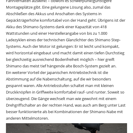
Fahrverhalten auswirkt – obwohl es schwerpunktgünstigere
Montageplätze gibt. Eine gelungene Lösung also, zumal das
Abschließen des Akkus und Anschalten des Systems in
Gepäckträgerhöhe komfortabel von der Hand geht. Übrigens ist der
Akku des Shimano-Systems dank einer Kapazität von 418
Wattstunden und einer Herstellerangabe von bis zu 1.000
Ladezyklen eines der technischen Glanzlichter des Shimano Step-
Systems. Auch der Motor ist gelungen: Er ist leicht und kompakt,
wird horizontal eingebaut und macht damit einen tiefen Durchstieg
bei gleichzeitig ausreichend Bodenfreiheit möglich – hier greift
Shimano das meist tief hängende alte Bosch-System gezielt an.
Ein weiterer Vorteil der japanischen Antriebstechnik ist die
Abstimmung auf die Nabenschaltung, auf die wir besonders
gespannt waren. Alle Antriebsstufen schaltet man mit kleinen
Druckknöpfen in Griffweite komfortabel rauf- und runter. Soweit so
überzeugend. Die Gänge wechselt man wie gewohnt mit einem
Drehgriffschalter an der rechten Hand, was auch am Berg unter Last
besser funktionierte als bei Kombinationen der Shimano-Nabe mit
anderen Mittelmotoren.