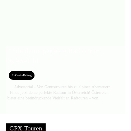
Finde deine perfekte Radtour in
Österreich!
Exklusiv-Beitrag
Advertorial - Von Genussrouten bis zu alpinen Abenteuern
- Finde jetzt deine perfekte Radtour in Österreich! Österreich
bietet eine beeindruckende Vielfalt an Radtouren – von...
GPX-Touren