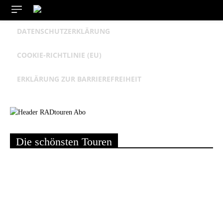
MEDIADATEN
KONTAKT
IMPRESSUM
DATENSCHUTZERKLÄRUNG
COOKIE-RICHTLINIE (EU)
ERKLÄRUNG ZUR BARRIEREFREIHEIT
Die schönsten Touren