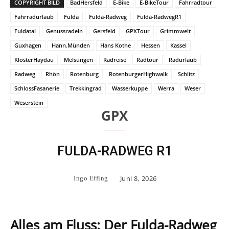
COPYRIGHT BILD
BadHersfeld
E-Bike
E-BikeTour
Fahrradtour
Fahrradurlaub
Fulda
Fulda-Radweg
Fulda-RadwegR1
Fuldatal
Genussradeln
Gersfeld
GPXTour
Grimmwelt
Guxhagen
Hann.Münden
Hans Kothe
Hessen
Kassel
KlosterHaydau
Melsungen
Radreise
Radtour
Radurlaub
Radweg
Rhön
Rotenburg
RotenburgerHighwalk
Schlitz
SchlossFasanerie
Trekkingrad
Wasserkuppe
Werra
Weser
Weserstein
GPX
FULDA-RADWEG R1
Juni 8, 2026
Ingo Effing
Alles am Fluss:
Der
Fulda-Radweg