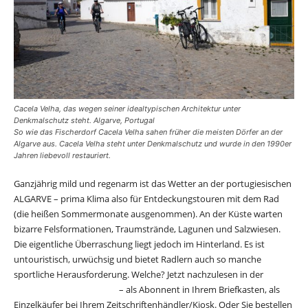
Cacela Velha, das wegen seiner idealtypischen Architektur unter
Denkmalschutz steht. Algarve, Portugal
So wie das Fischerdorf Cacela Velha sahen früher die meisten Dörfer an der
Algarve aus. Cacela Velha steht unter Denkmalschutz und wurde in den 1990er
Jahren liebevoll restauriert.
Ganzjährig mild und regenarm ist das Wetter an der portugiesischen
ALGARVE – prima Klima also für Entdeckungstouren mit dem Rad
(die heißen Sommermonate ausgenommen). An der Küste warten
bizarre Felsformationen, Traumstrände, Lagunen und Salzwiesen.
Die eigentliche Überraschung liegt jedoch im Hinterland. Es ist
untouristisch, urwüchsig und bietet Radlern auch so manche
sportliche Herausforderung. Welche? Jetzt nachzulesen in der
RADtouren-Ausgabe 2/23
– als Abonnent in Ihrem Briefkasten, als
Einzelkäufer bei Ihrem Zeitschriftenhändler/Kiosk. Oder Sie bestellen