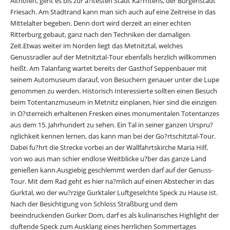
Althofen, geht es bis zur a?ltesten Stadt Ka?rntens, der Burgenstadt
Friesach. Am Stadtrand kann man sich auch auf eine Zeitreise in das
Mittelalter begeben. Denn dort wird derzeit an einer echten
Ritterburg gebaut, ganz nach den Techniken der damaligen
Zeit.Etwas weiter im Norden liegt das Metnitztal, welches
Genussradler auf der Metnitztal-Tour ebenfalls herzlich willkommen
heißt. Am Talanfang wartet bereits der Gasthof Seppenbauer mit
seinem Automuseum darauf, von Besuchern genauer unter die Lupe
genommen zu werden. Historisch Interessierte sollten einen Besuch
beim Totentanzmuseum in Metnitz einplanen, hier sind die einzigen
in O?sterreich erhaltenen Fresken eines monumentalen Totentanzes
aus dem 15. Jahrhundert zu sehen. Ein Tal in seiner ganzen Urspru?
nglichkeit kennen lernen, das kann man bei der Go?rtschitztal-Tour.
Dabei fu?hrt die Strecke vorbei an der Wallfahrtskirche Maria Hilf,
von wo aus man schier endlose Weitblicke u?ber das ganze Land
genießen kann.Ausgiebig geschlemmt werden darf auf der Genuss-
Tour. Mit dem Rad geht es hier na?mlich auf einen Abstecher in das
Gurktal, wo der wu?rzige Gurktaler Luftgeselchte Speck zu Hause ist.
Nach der Besichtigung von Schloss Straßburg und dem
beeindruckenden Gurker Dom, darf es als kulinarisches Highlight der
duftende Speck zum Ausklang eines herrlichen Sommertages