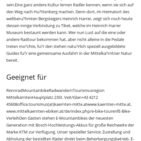
sein.Eine ganz andere Kultur lernen Radler kennen, wenn sie sich auf
den Weg nach Hu?ttenberg machen. Denn dort, im Heimatort des
weltberu?hmten Bergsteigers Heinrich Harrer, zeigt sich noch heute
dessen innige Verbindung zu Tibet, welche im Heinrich Harrer
Museum bestaunt werden kann. Wer nun Lust auf die eine oder
andere Radtour bekommen hat, aber nicht alleine in die Pedale
treten mo?chte, fu?r den stehen natu?rlich speziell ausgebildete
Guides fu?r eine gemeinsame Ausfahrt in der Mittelka?rntner Natur
bereit.
Geeignet für
Rennrad
Mountainbike
Radwandern
Tourismusregion
Mittelkärnten
Hauptplatz 23
St. Veit/Glan
+43 4212
45608
office.tourismus(at)kaernten-mitte.at
www.kaernten-mitte.at,
www.mittelkaernten-ebiken.at/de/index.php/e-bike-touren
f
E-Bike-
Verleih
Den Gästen stehen E-Mountainbikes der neuesten
Generation mit Bosch-Hochleistungs-Akkus für große Reichweite der
Marke KTM zur Verfügung. Unser spezieller Service: Zustellung und
Abholung der bestellten Räder direkt beim Beherbergungsbetrieb. E-