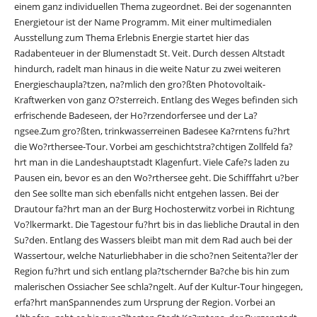
einem ganz individuellen Thema zugeordnet. Bei der sogenannten
Energietour ist der Name Programm. Mit einer multimedialen
Ausstellung zum Thema Erlebnis Energie startet hier das
Radabenteuer in der Blumenstadt St. Veit. Durch dessen Altstadt
hindurch, radelt man hinaus in die weite Natur zu zwei weiteren
Energieschaupla?tzen, na?mlich den gro?ßten Photovoltaik-
Kraftwerken von ganz O?sterreich. Entlang des Weges befinden sich
erfrischende Badeseen, der Ho?rzendorfersee und der La?
ngsee.Zum gro?ßten, trinkwasserreinen Badesee Ka?rntens fu?hrt
die Wo?rthersee-Tour. Vorbei am geschichtstra?chtigen Zollfeld fa?
hrt man in die Landeshauptstadt Klagenfurt. Viele Cafe?s laden zu
Pausen ein, bevor es an den Wo?rthersee geht. Die Schifffahrt u?ber
den See sollte man sich ebenfalls nicht entgehen lassen. Bei der
Drautour fa?hrt man an der Burg Hochosterwitz vorbei in Richtung
Vo?lkermarkt. Die Tagestour fu?hrt bis in das liebliche Drautal in den
Su?den. Entlang des Wassers bleibt man mit dem Rad auch bei der
Wassertour, welche Naturliebhaber in die scho?nen Seitenta?ler der
Region fu?hrt und sich entlang pla?tschernder Ba?che bis hin zum
malerischen Ossiacher See schla?ngelt. Auf der Kultur-Tour hingegen,
erfa?hrt manSpannendes zum Ursprung der Region. Vorbei an