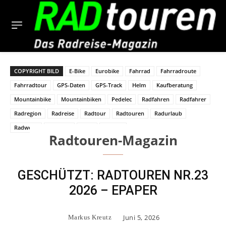
COPYRIGHT BILD
E-Bike
Eurobike
Fahrrad
Fahrradroute
Fahrradtour
GPS-Daten
GPS-Track
Helm
Kaufberatung
Mountainbike
Mountainbiken
Pedelec
Radfahren
Radfahrer
Radregion
Radreise
Radtour
Radtouren
Radurlaub
Radwege
Rennrad
Tour
Touren
Radtouren-Magazin
GESCHÜTZT: RADTOUREN NR.23
2026 – EPAPER
Juni 5, 2026
Markus Kreutz