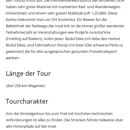
den Tourist-Infos aus. Die Fremdenverkehrsbüros der einzelnen Orte
haben sehr gutes Material mit markierten Rad- und Wanderwegen,
Höhenlinien und einem sehr gutem Maßstab (oft 1:25.000). Diese
Karten bekommt man vor Ort kostenlos. Ein Beweis für die
Beliebtheit der Radwege der Insel Krk ist die immer größer werdende
Teilnehmerzahl an Veranstaltungen wie Prolje?e na kota?ima
(Frühling auf Rädern), Volim jesen  Bodul bike (Ich liebe den Herbst 
Bodul bike), und Fahrradtour Osvoji crni biser (Die schwarze Perle zu
gewinnen) die für den ausgesprochen gesunden Freizeitradsport
werben.
Länge der Tour
über 250 km Wegenetz
Tourcharakter
Von der Einsteigertour bis zum Trail mit höchsten technischen
Anforderungen ist alles zu finden. Die Strecken führen teilweise über
alte Hirtenpfade auf der Insel