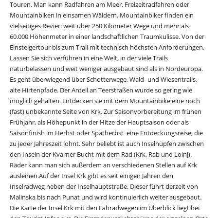
Touren. Man kann Radfahren am Meer, Freizeitradfahren oder
Mountainbiken in einsamen Wäldern. Mountainbiker finden ein
vielseitiges Revier: weit über 250 Kilometer Wege und mehr als
60.000 Höhenmeter in einer landschaftlichen Traumkulisse. Von der
Einsteigertour bis zum Trail mit technisch höchsten Anforderungen.
Lassen Sie sich verführen in eine Welt, in der viele Trails
naturbelassen und weit weniger ausgebaut sind als in Nordeuropa.
Es geht überwiegend über Schotterwege, Wald- und Wiesentrails,
alte Hirtenpfade. Der Anteil an Teerstraßen wurde so gering wie
möglich gehalten. Entdecken sie mit dem Mountainbike eine noch
(fast) unbekannte Seite von Krk. Zur Saisonvorbereitung im frühen
Frühjahr, als Höhepunkt in der Hitze der Hauptsaison oder als
Saisonfinish im Herbst oder Spätherbst  eine Entdeckungsreise, die
zu jeder Jahreszeit lohnt. Sehr beliebt ist auch Inselhüpfen zwischen
den Inseln der Kvarner Bucht mit dem Rad (Krk, Rab und Loinj).
Räder kann man sich außerdem an verschiedenen Stellen auf Krk
ausleihen.Auf der Insel Krk gibt es seit einigen Jahren den
Inselradweg neben der Inselhauptstraße. Dieser führt derzeit von
Malinska bis nach Punat und wird kontinuierlich weiter ausgebaut.
Die Karte der Insel Krk mit den Fahradwegen im Überblick liegt bei