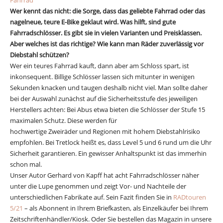
Fahrrad
Wer kennt das nicht: die Sorge, dass das geliebte Fahrrad oder das
nagelneue, teure E-Bike geklaut wird. Was hilft, sind gute
Fahrradschlösser. Es gibt sie in vielen Varianten und Preisklassen.
Aber welches ist das richtige? Wie kann man Räder zuverlässig vor
Diebstahl schützen?
Wer ein teures Fahrrad kauft, dann aber am Schloss spart, ist
inkonsequent. Billige Schlösser lassen sich mitunter in wenigen
Sekunden knacken und taugen deshalb nicht viel. Man sollte daher
bei der Auswahl zunächst auf die Sicherheitsstufe des jeweiligen
Herstellers achten: Bei Abus etwa bieten die Schlösser der Stufe 15
maximalen Schutz. Diese werden für
hochwertige Zweiräder und Regionen mit hohem Diebstahlrisiko
empfohlen. Bei Tretlock heißt es, dass Level 5 und 6 rund um die Uhr
Sicherheit garantieren. Ein gewisser Anhaltspunkt ist das immerhin
schon mal.
Unser Autor Gerhard von Kapff hat acht Fahrradschlösser näher
unter die Lupe genommen und zeigt Vor- und Nachteile der
unterschiedlichen Fabrikate auf. Sein Fazit finden Sie in
RADtouren
5/21
– als Abonnent in Ihrem Briefkasten, als Einzelkäufer bei Ihrem
Zeitschriftenhändler/Kiosk. Oder Sie bestellen das Magazin in unsere