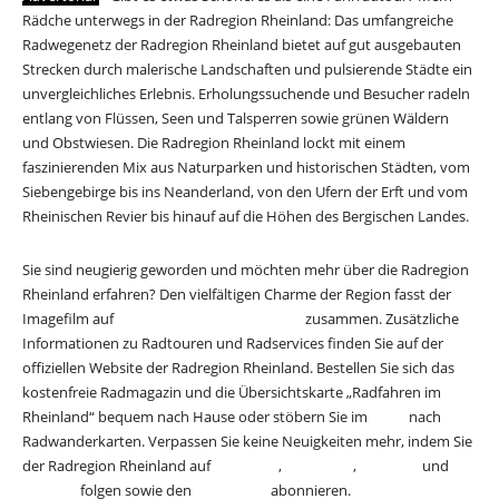
Rädche unterwegs in der Radregion Rheinland: Das umfangreiche
Radwegenetz der Radregion Rheinland bietet auf gut ausgebauten
Strecken durch malerische Landschaften und pulsierende Städte ein
unvergleichliches Erlebnis. Erholungssuchende und Besucher radeln
entlang von Flüssen, Seen und Talsperren sowie grünen Wäldern
und Obstwiesen. Die Radregion Rheinland lockt mit einem
faszinierenden Mix aus Naturparken und historischen Städten, vom
Siebengebirge bis ins Neanderland, von den Ufern der Erft und vom
Rheinischen Revier bis hinauf auf die Höhen des Bergischen Landes.
Sie sind neugierig geworden und möchten mehr über die Radregion
Rheinland erfahren? Den vielfältigen Charme der Region fasst der
Imagefilm auf
www.radregionrheinland.de
zusammen. Zusätzliche
Informationen zu Radtouren und Radservices finden Sie auf der
offiziellen Website der Radregion Rheinland. Bestellen Sie sich das
kostenfreie Radmagazin und die Übersichtskarte „Radfahren im
Rheinland“ bequem nach Hause oder stöbern Sie im
Sho
p
nach
Radwanderkarten. Verpassen Sie keine Neuigkeiten mehr, indem Sie
der Radregion Rheinland auf
Facebook
,
Instagram
,
YouTube
und
Komoot
folgen sowie den
Newsletter
abonnieren.