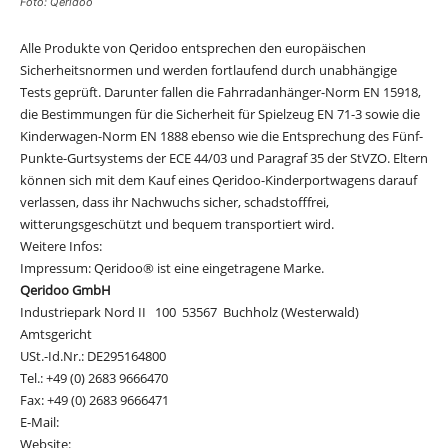
Foto: Qeridoo
Alle Produkte von Qeridoo entsprechen den europäischen
Sicherheitsnormen und werden fortlaufend durch unabhängige
Tests geprüft. Darunter fallen die Fahrradanhänger-Norm EN 15918,
die Bestimmungen für die Sicherheit für Spielzeug EN 71-3 sowie die
Kinderwagen-Norm EN 1888 ebenso wie die Entsprechung des Fünf-
Punkte-Gurtsystems der ECE 44/03 und Paragraf 35 der StVZO. Eltern
können sich mit dem Kauf eines Qeridoo-Kinderportwagens darauf
verlassen, dass ihr Nachwuchs sicher, schadstofffrei,
witterungsgeschützt und bequem transportiert wird.
Weitere Infos:
www.qeridoo.de
Impressum: Qeridoo® ist eine eingetragene Marke.
Qeridoo GmbH
Industriepark Nord II 100 53567 Buchholz (Westerwald)
Amtsgericht
USt.-Id.Nr.: DE295164800
Tel.: +49 (0) 2683 9666470
Fax: +49 (0) 2683 9666471
E-Mail:
nikolai.boldt@qeridoo.de
Website:
www.qeridoo.de