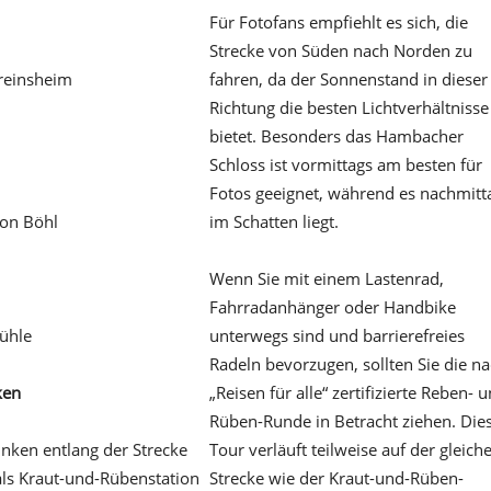
Für Fotofans empfiehlt es sich, die
Strecke von Süden nach Norden zu
Freinsheim
altstadthof-
fahren, da der Sonnenstand in dieser
e
Richtung die besten Lichtverhältnisse
bietet. Besonders das Hambacher
Schloss ist vormittags am besten für
Fotos geeignet, während es nachmitt
 von Böhl
ritter-von-boehl.de
im Schatten liegt.
Wenn Sie mit einem Lastenrad,
Fahrradanhänger oder Handbike
Mühle
zeiskamermuehle.de
unterwegs sind und barrierefreies
Radeln bevorzugen, sollten Sie die n
ken
„Reisen für alle“ zertifizierte Reben- 
Rüben-Runde in Betracht ziehen. Die
inken entlang der Strecke
Tour verläuft teilweise auf der gleich
 als Kraut-und-Rübenstation
Strecke wie der Kraut-und-Rüben-