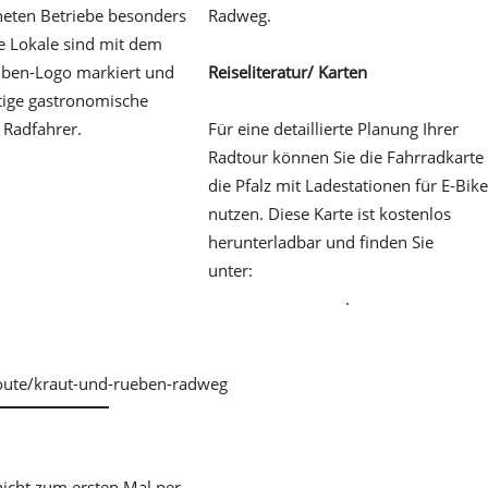
eten Betriebe besonders
Radweg.
se Lokale sind mit dem
üben-Logo markiert und
Reiseliteratur/ Karten
ltige gastronomische
 Radfahrer.
Für eine detaillierte Planung Ihrer
Radtour können Sie die Fahrradkarte 
die Pfalz mit Ladestationen für E-Bik
nutzen. Diese Karte ist kostenlos
herunterladbar und finden Sie
unter:
pfalz.de/de/pfalz-
erleben/radfahren
.
/route/kraut-und-rueben-radweg
nicht zum ersten Mal per