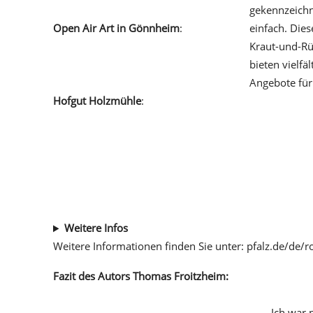
gekennzeichn
Open Air Art in Gönnheim
:
einfach. Die
Kraut-und-R
openairgallery.goennheim.de
bieten vielfä
Angebote für
Hofgut Holzmühle
:
hofgut-holzmuehle.de
Weitere Infos
Weitere Informationen finden Sie unter: pfalz.de/de
Fazit des Autors Thomas Froitzheim:
„Ich war 