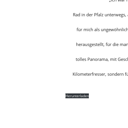
Rad in der Pfalz unterwegs
für mich als ungewöhnlic
herausgestellt, für die man
tolles Panorama, mit Gesch
Kilometerfresser, sondern f
Kraut- und Rüben-Radweg
Herunterladen