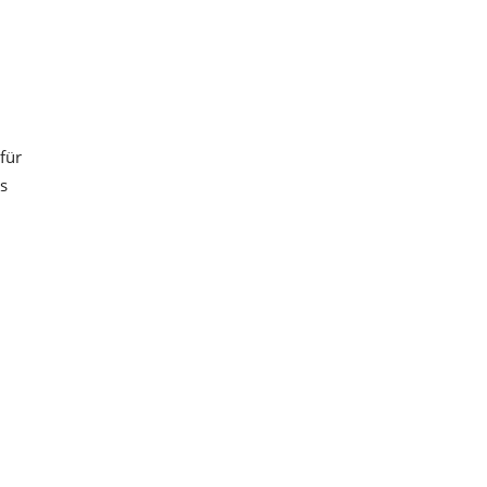
für
es