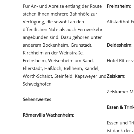
Für An- und Abreise entlang der Route
Freinsheim
:
stehen Ihnen mehrere Bahnhöfe zur
Verfügung, die sowohl an den
Altstadthof 
öffentlichen Nah- als auch Fernverkehr
freinsheim.d
angebunden sind. Dazu gehören unter
anderem Bockenheim, Grünstadt,
Deidesheim
:
Kirchheim an der Weinstraße,
Freinsheim, Weisenheim am Sand,
Hotel Ritter
Ellerstadt, Haßloch, Bellheim, Kandel,
Wörth-Schaidt, Steinfeld, Kapsweyer und
Zeiskam
:
Schweighofen.
Zeiskamer 
Sehenswertes
Essen & Trin
Römervilla Wachenheim
:
Essen und Tr
villa-rustica-wachenheim.de
ist dank der