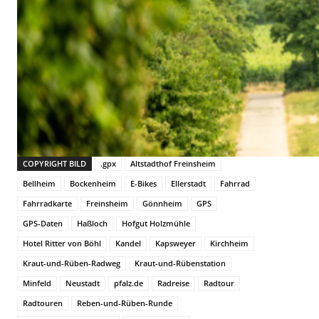
COPYRIGHT BILD
.gpx
Altstadthof Freinsheim
Bellheim
Bockenheim
E-Bikes
Ellerstadt
Fahrrad
Fahrradkarte
Freinsheim
Gönnheim
GPS
GPS-Daten
Haßloch
Hofgut Holzmühle
Hotel Ritter von Böhl
Kandel
Kapsweyer
Kirchheim
Kraut-und-Rüben-Radweg
Kraut-und-Rübenstation
Minfeld
Neustadt
pfalz.de
Radreise
Radtour
Radtouren
Reben-und-Rüben-Runde