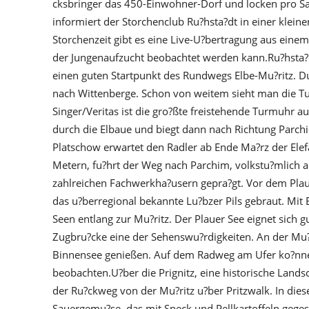
cksbringer das 450-Einwohner-Dorf und locken pro S
informiert der Storchenclub Ru?hsta?dt in einer klein
Storchenzeit gibt es eine Live-U?bertragung aus eine
der Jungenaufzucht beobachtet werden kann.Ru?hsta?dt
einen guten Startpunkt des Rundwegs Elbe-Mu?ritz. D
nach Wittenberge. Schon von weitem sieht man die 
Singer/Veritas ist die gro?ßte freistehende Turmuhr
durch die Elbaue und biegt dann nach Richtung Parchi
Platschow erwartet den Radler ab Ende Ma?rz der Ele
Metern, fu?hrt der Weg nach Parchim, volkstu?mlich au
zahlreichen Fachwerkha?usern gepra?gt. Vor dem Plaue
das u?berregional bekannte Lu?bzer Pils gebraut. Mit 
Seen entlang zur Mu?ritz. Der Plauer See eignet sich g
Zugbru?cke eine der Sehenswu?rdigkeiten. An der Mu?
Binnensee genießen. Auf dem Radweg am Ufer ko?nne
beobachten.U?ber die Prignitz, eine historische Lands
der Ru?ckweg von der Mu?ritz u?ber Pritzwalk. In dies
Sauergemu?se, das mit Speck und Pellkartoffeln gegesse