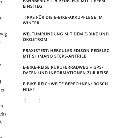
FAHRBERICHT: 5 PEDELECS MIT TIEFEM
m
EINSTIEG
r
TIPPS FÜR DIE E-BIKE-AKKUPFLEGE IM
WINTER
dweg
WELTUMRUNDUNG MIT DEM E-BIKE UND
ÖKOSTROM
s
PRAXISTEST: HERCULES EDISON PEDELEC
MIT SHIMANO STEPS-ANTRIEB
7
E-BIKE-REISE RUR­UFER­RAD­WEG – GPS-
DATEN UND INFORMATIONEN ZUR REISE
d
E-BIKE-REICHWEITE BERECHNEN: BOSCH
der
HILFT
en
eln
t
in