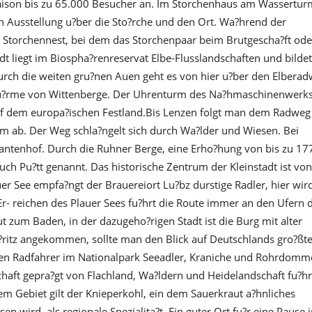
aison bis zu 65.000 Besucher an. Im Storchenhaus am Wassertur
en Ausstellung u?ber die Sto?rche und den Ort. Wa?hrend der
m Storchennest, bei dem das Storchenpaar beim Brutgescha?ft ode
 liegt im Biospha?renreservat Elbe-Flusslandschaften und bildet
urch die weiten gru?nen Auen geht es von hier u?ber den Elbera
Tu?rme von Wittenberge. Der Uhrenturm des Na?hmaschinenwerk
 auf dem europa?ischen Festland.Bis Lenzen folgt man dem Radweg
m ab. Der Weg schla?ngelt sich durch Wa?lder und Wiesen. Bei
fantenhof. Durch die Ruhner Berge, eine Erho?hung von bis zu 17
ch Pu?tt genannt. Das historische Zentrum der Kleinstadt ist von
r See empfa?ngt der Brauereiort Lu?bz durstige Radler, hier wir
Er- reichen des Plauer Sees fu?hrt die Route immer an den Ufern 
ut zum Baden, in der dazugeho?rigen Stadt ist die Burg mit alter
ritz angekommen, sollte man den Blick auf Deutschlands gro?ßt
n Radfahrer im Nationalpark Seeadler, Kraniche und Rohrdomm
chaft gepra?gt von Flachland, Wa?ldern und Heidelandschaft fu?hr
em Gebiet gilt der Knieperkohl, ein dem Sauerkraut a?hnliches
n wird, als regionale Spezialita?t. Ein guter Ort fu?r eine Pause 