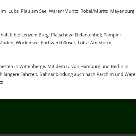
m  Lübz  Plau am See  Waren/Müritz  Röbel/Müritz  Meyenburg 
aft Elbe; Lenzen: Burg; Platschow: Elefantenhof; Pampin:
. Marien, Wockersee, Fachwerkhäuser; Lübz: Amtsturm,
 besten in Wittenberge. Mit dem IC von Hamburg und Berlin in
ch längere Fahrzeit. Bahnanbindung auch nach Parchim und Ware
tz