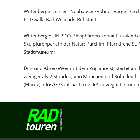
Wittenberge  Lenzen  Neuhausen/Ruhner Berge  Parchi
Pritzwalk  Bad Wilsnack  Rühstädt:
Wittenberge: UNESCO-Biosphärenreservat Flusslandsch
Skulpturenpark in der Natur; Parchim: Pfarrkirche St
Stadtmuseum;
f
An- und Abreise
Wer mit dem Zug anreist, startet am
weniger als 2 Stunden, von München und Köln deutli
(Müritz).
Infos/GPS
auf-nach-mv.de/radweg-elbe-mueri