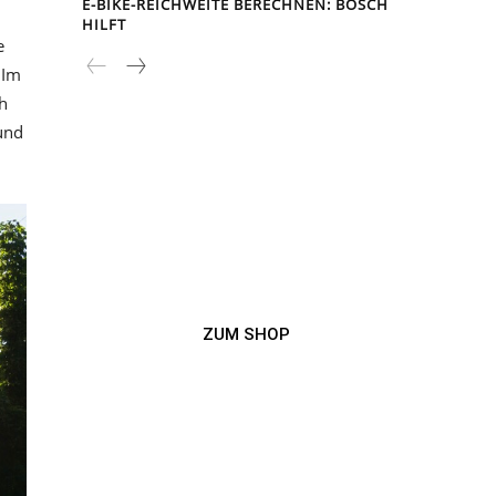
E-BIKE-REICHWEITE BERECHNEN: BOSCH
HILFT
e
 Im
h
und
ZUM SHOP