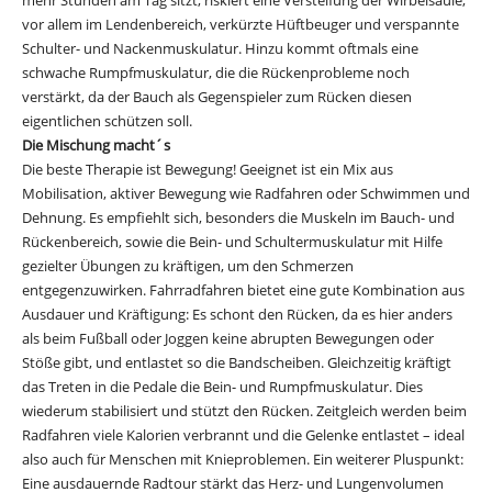
mehr Stunden am Tag sitzt, riskiert eine Versteifung der Wirbelsäule,
vor allem im Lendenbereich, verkürzte Hüftbeuger und verspannte
Schulter- und Nackenmuskulatur. Hinzu kommt oftmals eine
schwache Rumpfmuskulatur, die die Rückenprobleme noch
verstärkt, da der Bauch als Gegenspieler zum Rücken diesen
eigentlichen schützen soll.
Die Mischung macht´s
Die beste Therapie ist Bewegung! Geeignet ist ein Mix aus
Mobilisation, aktiver Bewegung wie Radfahren oder Schwimmen und
Dehnung. Es empfiehlt sich, besonders die Muskeln im Bauch- und
Rückenbereich, sowie die Bein- und Schultermuskulatur mit Hilfe
gezielter Übungen zu kräftigen, um den Schmerzen
entgegenzuwirken. Fahrradfahren bietet eine gute Kombination aus
Ausdauer und Kräftigung: Es schont den Rücken, da es hier anders
als beim Fußball oder Joggen keine abrupten Bewegungen oder
Stöße gibt, und entlastet so die Bandscheiben. Gleichzeitig kräftigt
das Treten in die Pedale die Bein- und Rumpfmuskulatur. Dies
wiederum stabilisiert und stützt den Rücken. Zeitgleich werden beim
Radfahren viele Kalorien verbrannt und die Gelenke entlastet – ideal
also auch für Menschen mit Knieproblemen. Ein weiterer Pluspunkt:
Eine ausdauernde Radtour stärkt das Herz- und Lungenvolumen