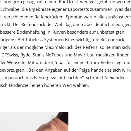
erstand grob gesagt mit einem Bar Druck weniger gefahren werden
 Schwalbe, die Ergebnisse eigener Labortests zusammen. Was das
 mit verschiedenen Reifendrücken. Spontan waren alle zunächst v
uckt. Der Reifendruck der Wahl lag dann aber deutlich niedriger.
t bessere Bodenhaftung in Kurven besonders auf unbefestigten
rigens: Bei Tubeless-Systemen ist es wichtig, die Reifendruck-
driger als der mögliche Maximaldruck des Reifens, sollte man sich
Bei DTSwiss, Ryde, Stan’s NoTubes und Mavic-Laufradsätzen finden
er Webseite. Mit um die 3,5 bar für einen 42mm-Reifen liegt die
evorzugten. „Bei den Angaben auf der Felge handelt es sich wirk
ss man auch das Fahrergewicht beachten“, schränkt Alexander
tisch tendenziell einen höheren Wert wählen.