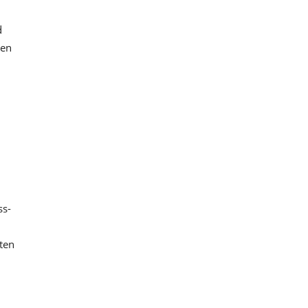
d
ten
ss-
ten