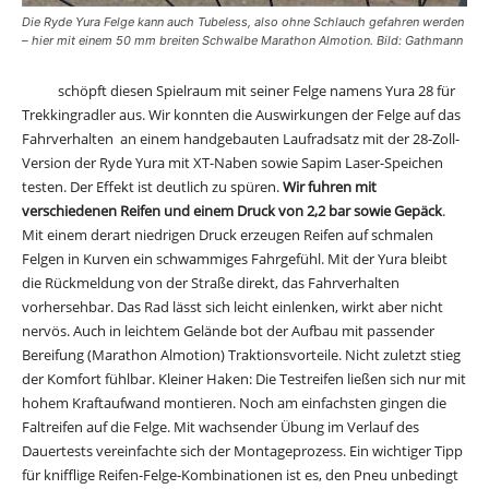
Die Ryde Yura Felge kann auch Tubeless, also ohne Schlauch gefahren werden
– hier mit einem 50 mm breiten Schwalbe Marathon Almotion. Bild: Gathmann
Ryde
schöpft diesen Spielraum mit seiner Felge namens Yura 28 für
Trekkingradler aus. Wir konnten die Auswirkungen der Felge auf das
Fahrverhalten an einem handgebauten Laufradsatz mit der 28-Zoll-
Version der Ryde Yura mit XT-Naben sowie Sapim Laser-Speichen
testen. Der Effekt ist deutlich zu spüren.
Wir fuhren mit
verschiedenen Reifen und einem Druck von 2,2 bar sowie Gepäck
.
Mit einem derart niedrigen Druck erzeugen Reifen auf schmalen
Felgen in Kurven ein schwammiges Fahrgefühl. Mit der Yura bleibt
die Rückmeldung von der Straße direkt, das Fahrverhalten
vorhersehbar. Das Rad lässt sich leicht einlenken, wirkt aber nicht
nervös. Auch in leichtem Gelände bot der Aufbau mit passender
Bereifung (Marathon Almotion) Traktionsvorteile. Nicht zuletzt stieg
der Komfort fühlbar. Kleiner Haken: Die Testreifen ließen sich nur mit
hohem Kraftaufwand montieren. Noch am einfachsten gingen die
Faltreifen auf die Felge. Mit wachsender Übung im Verlauf des
Dauertests vereinfachte sich der Montageprozess. Ein wichtiger Tipp
für knifflige Reifen-Felge-Kombinationen ist es, den Pneu unbedingt