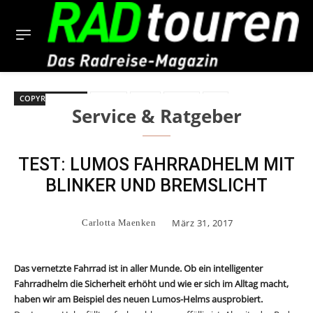
COPYRIGHT BILD
Blinker
Helm
Lumos
Test
Service & Ratgeber
TEST: LUMOS FAHRRADHELM MIT
BLINKER UND BREMSLICHT
März 31, 2017
Carlotta Maenken
Das vernetzte Fahrrad ist in aller Munde. Ob ein intelligenter
Fahrradhelm die Sicherheit erhöht und wie er sich im Alltag macht,
haben wir am Beispiel des neuen Lumos-Helms ausprobiert.