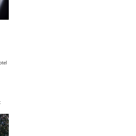
otel
t