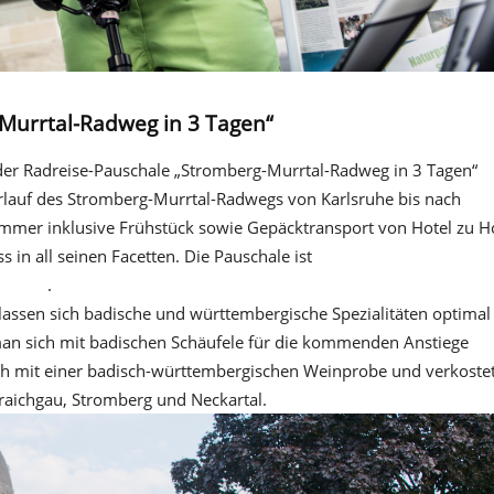
Murrtal-Radweg in 3 Tagen“
 der Radreise-Pauschale „Stromberg-Murrtal-Radweg in 3 Tagen“
verlauf des Stromberg-Murrtal-Radwegs von Karlsruhe bis nach
mmer inklusive Frühstück sowie Gepäcktransport von Hotel zu H
in all seinen Facetten. Die Pauschale ist
ab 299 p. P. im
uchbar
.
assen sich badische und württembergische Spezialitäten optimal
man sich mit badischen Schäufele für die kommenden Anstiege
ch mit einer badisch-württembergischen Weinprobe und verkoste
aichgau, Stromberg und Neckartal.