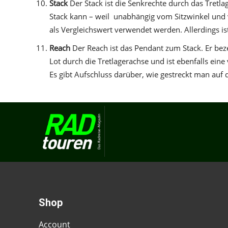
Stack
Der Stack ist die Senkrechte durch das Tretl
Stack kann – weil
unabhängig vom Sitzwinkel und 
als Vergleichswert verwendet werden. Allerdings i
Reach
Der Reach ist das Pendant zum Stack. Er be
Lot durch die Tretlagerachse und ist ebenfalls ei
Es gibt Aufschluss darüber, wie gestreckt man auf 
Shop
Account