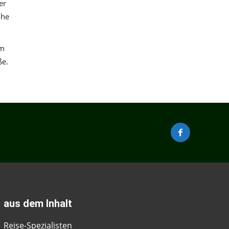
er
öhe
um
ße.
aus dem Inhalt
Reise-Spezialisten