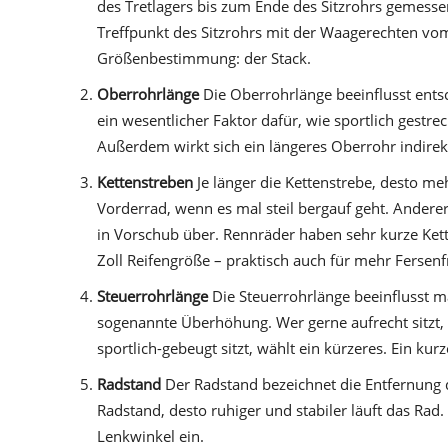
des Tret­lagers bis zum Ende des Sitzrohrs gemess
Treffpunkt des Sitzrohrs mit der Waagerechten vo
Größenbestimmung: der Stack.
Oberrohrlänge
Die Oberrohrlänge beeinflusst entsc
ein wesentlicher Faktor dafür, wie sportlich gestre
Außerdem wirkt sich ein längeres Oberrohr indirek
Kettenstreben
Je länger die Kettenstrebe, desto me
Vorderrad, wenn es mal steil bergauf geht. Anderers
in Vorschub über. Rennräder haben sehr kurze Kette
Zoll Reifengröße – praktisch auch für mehr Fersenf
Steuerrohrlänge
Die Steuerrohrlänge beeinflusst 
sogenannte Überhöhung. Wer gerne aufrecht sitzt, 
sportlich-gebeugt sitzt, wählt ein kürzeres. Ein kur
Radstand
Der Radstand bezeichnet die Entfernung d
Radstand, desto ruhiger und stabiler läuft das Rad
Lenkwinkel ein.