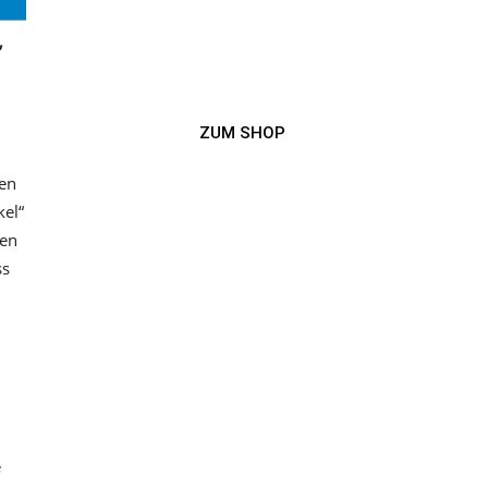
,
ZUM SHOP
den
kel“
hen
ss
e