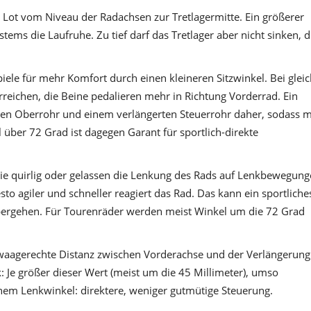
s Lot vom Niveau der Radachsen zur Tretlagermitte. Ein größerer
ems die Laufruhe. Zu tief darf das Tretlager aber nicht sinken, d
iele für mehr Komfort durch einen kleineren Sitzwinkel. Bei glei
ichen, die Beine pedalieren mehr in Richtung Vorderrad. Ein
ten Oberrohr und einem verlängerten Steuerrohr daher, sodass 
l über 72 Grad ist dagegen Garant für sportlich-direkte
ie quirlig oder gelassen die Lenkung des Rads auf Lenkbewegun
desto agiler und schneller reagiert das Rad. Das kann ein sportliche
übergehen. Für Tourenräder werden meist Winkel um die 72 Grad
waagerechte Distanz zwischen Vorderachse und der Verlängerung
: Je größer dieser Wert (meist um die 45 Millimeter), umso
chem Lenkwinkel: direktere, weniger gutmütige Steuerung.