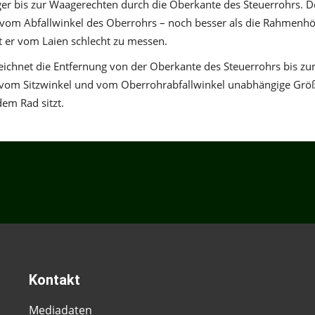
ager bis zur Waagerechten durch die Oberkante des Steuerrohrs. D
vom Abfallwinkel des Oberrohrs – noch besser als die Rahmenh
st er vom Laien schlecht zu messen.
zeichnet die Entfernung von der Oberkante des Steuerrohrs bis z
ne vom Sitzwinkel und vom Oberrohrabfallwinkel unabhängige Grö
dem Rad sitzt.
Kontakt
Mediadaten