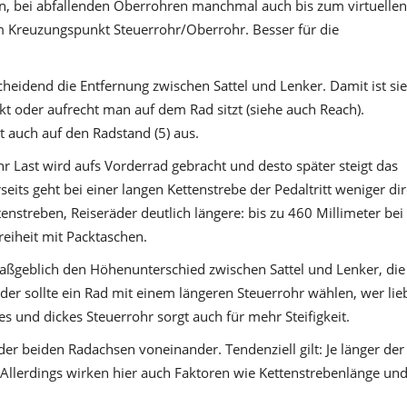
en, bei abfallenden Oberrohren manchmal auch bis zum virtuellen
m Kreuzungspunkt Steuerrohr/Oberrohr. Besser für die
heidend die Entfernung zwischen Sattel und Lenker. Damit ist sie
ckt oder aufrecht man auf dem Rad sitzt (siehe auch Reach).
t auch auf den Radstand (5) aus.
hr Last wird aufs Vorderrad gebracht und desto später steigt das
eits geht bei einer langen Kettenstrebe der Pedaltritt weniger dir
nstreben, Reiseräder deutlich längere: bis zu 460 Millimeter bei
reiheit mit Packtaschen.
maßgeblich den Höhenunterschied zwischen Sattel und Lenker, die
der sollte ein Rad mit einem längeren Steuerrohr wählen, wer lie
zes und dickes Steuerrohr sorgt auch für mehr Steifigkeit.
er beiden Rad­achsen voneinander. Tendenziell gilt: Je länger der
. Allerdings wirken hier auch Faktoren wie Kettenstrebenlänge un