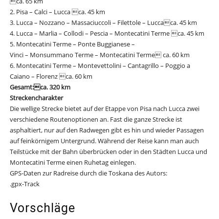
ca. 65 km
2. Pisa – Calci – Lucca ca. 45 km
3. Lucca – Nozzano – Massaciuccoli – Filettole – Luccaca. 45 km
4. Lucca – Marlia – Collodi – Pescia – Montecatini Terme ca. 45 km
5. Montecatini Terme – Ponte Buggianese –
Vinci – Monsummano Terme – Montecatini Terme ca. 60 km
6. Montecatini Terme – Montevettolini – Cantagrillo – Poggio a
Caiano – Florenz ca. 60 km
Gesamt:ca. 320 km
Streckencharakter
Die wellige Strecke bietet auf der Etappe von Pisa nach Lucca zwei
verschiedene Routenoptionen an. Fast die ganze Strecke ist
asphaltiert, nur auf den Radwegen gibt es hin und wieder Passagen
auf feinkörnigem Untergrund. Während der Reise kann man auch
Teilstücke mit der Bahn überbrücken oder in den Städten Lucca und
Montecatini Terme einen Ruhetag einlegen.
GPS-Daten zur Radreise durch die Toskana des Autors:
DOWNLOAD
.gpx-Track
Vorschläge