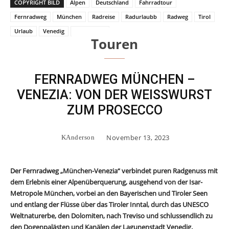
COPYRIGHT BILD
Alpen
Deutschland
Fahrradtour
Fernradweg
München
Radreise
Radurlaubb
Radweg
Tirol
Urlaub
Venedig
Verkostung
Touren
FERNRADWEG MÜNCHEN –
VENEZIA: VON DER WEISSWURST Z
UM PROSECCO
November 13, 2023
KAnderson
Der Fernradweg „München-Venezia“ verbindet puren Radgenuss mit
dem Erlebnis einer Alpenüberquerung, ausgehend von der Isar-
Metropole München, vorbei an den Bayerischen und Tiroler Seen
und entlang der Flüsse über das Tiroler Inntal, durch das UNESCO
Weltnaturerbe, den Dolomiten, nach Treviso und schlussendlich zu
den Dogenpalästen und Kanälen der Lagunenstadt Venedig.