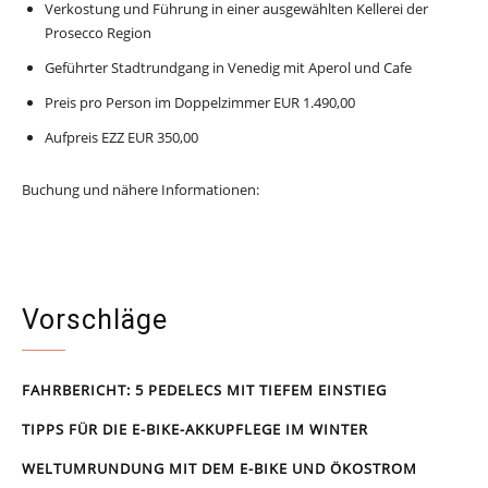
Verkostung und Führung in einer ausgewählten Kellerei der
Prosecco Region
Geführter Stadtrundgang in Venedig mit Aperol und Cafe
Preis pro Person im Doppelzimmer EUR 1.490,00
Aufpreis EZZ EUR 350,00
Buchung und nähere Informationen:
https://www.funactive.info/de/tour/muenchen-venezia-radtouren-
magazin-lesereise-gefuehrt/
Vorschläge
FAHRBERICHT: 5 PEDELECS MIT TIEFEM EINSTIEG
TIPPS FÜR DIE E-BIKE-AKKUPFLEGE IM WINTER
WELTUMRUNDUNG MIT DEM E-BIKE UND ÖKOSTROM