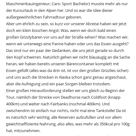
Maschinenbauingenieur, Caro: Sport Bachelor) musste mehr als nur
der Kurzurlaub in den Alpen her. Und so war die Idee dieser
außergewöhnlichen Fahrradtour geboren.
Aber um ehrlich zu sein, so kurz vor unserer Abreise haben wir jetzt
doch ein klein bisschen Angst: Was, wenn wir doch bald einen
großen Grizzlybären vor uns auf der Straße sehen? Was machen wir,
wenn wir unterwegs eine Panne haben oder uns das Essen ausgeht?
Das sind nur ein paar der Gedanken, die uns jetzt gerade so durch
den Kopf schwirren. Natürlich gehen wir nicht blauäugig an die Sache
heran, wir haben bereits unseren Bärencontainer komplett mit
Essen gefüllt (alles was da drin ist, ist vor den großen Grizzlies sicher)
und uns auch die Strecken in Alaska schon ganz genau angeschaut,
aber die Aufregung und ein paar Sorgen bleiben trotzdem.
Einer großen Herausforderung stellen wir uns gleich zu Beginn der
Tour, nämlich der Strecke von Deadhorse nach Coldfoot (knapp
400km) und weiter nach Fairbanks (nochmal 400km). Und
zwischendrin ist einfach nur nichts, nicht mal eine Tankstelle! Da ist
es natürlich sehr wichtig, alle Reserven aufzufüllen und vor allem
gewichtseffiziente Nahrung, also alles, was mehr als 350kcal pro 100g
hat, mitzunehmen.