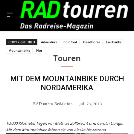
COPYRIGHT BILD
Adventure
Coldfoot
Deadhorse
Fairbanks
Mountainbike
Nordamerika
Radtour
Touren
MIT DEM MOUNTAINBIKE DURCH
NORDAMERIKA
Juli 23, 2013
RADtouren-Redaktion
10.000 Kilometer liegen vor Mathias Zollbrecht und Carolin Dungs.
Mit dem Mountainbike fahren sie von Alaska bis Arizona.