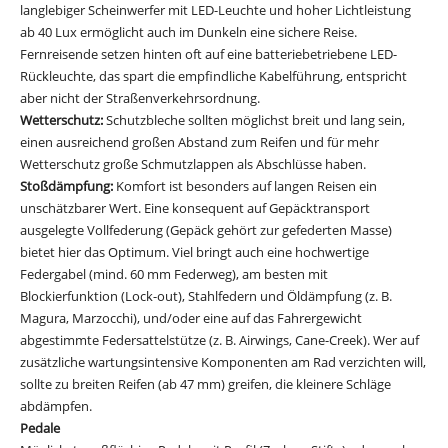
langlebiger Scheinwerfer mit LED-Leuchte und hoher Lichtleistung
ab 40 Lux ermöglicht auch im Dunkeln eine sichere Reise.
Fernreisende setzen hinten oft auf eine batteriebetriebene LED-
Rückleuchte, das spart die empfindliche Kabelführung, entspricht
aber nicht der Straßenverkehrsordnung.
Wetterschutz:
Schutzbleche sollten möglichst breit und lang sein,
einen ausreichend großen Abstand zum Reifen und für mehr
Wetterschutz große Schmutzlappen als Abschlüsse haben.
Stoßdämpfung:
Komfort ist besonders auf langen Reisen ein
unschätzbarer Wert. Eine konsequent auf Gepäcktransport
ausgelegte Vollfederung (Gepäck gehört zur gefederten Masse)
bietet hier das Optimum. Viel bringt auch eine hochwertige
Federgabel (mind. 60 mm Federweg), am besten mit
Blockierfunktion (Lock-out), Stahlfedern und Öldämpfung (z. B.
Magura, Marzocchi), und/oder eine auf das Fahrergewicht
abgestimmte Federsattelstütze (z. B. Airwings, Cane-Creek). Wer auf
zusätzliche wartungsintensive Komponenten am Rad verzichten will,
sollte zu breiten Reifen (ab 47 mm) greifen, die kleinere Schläge
abdämpfen.
Pedale