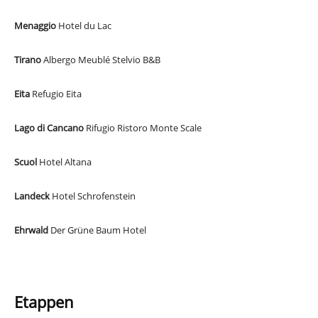
Menaggio
Hotel du Lac
hoteldulacmenaggio.it/de
Tirano
Albergo Meublé Stelvio B&B
albergostelvio.com
Eita
Refugio Eita
ifugioeita.it
Lago di Cancano
Rifugio Ristoro Monte Scale
cancano.com
Scuol
Hotel Altana
altana.ch
Landeck
Hotel Schrofenstein
schrofenstein.at
Ehrwald
Der Grüne Baum Hotel
gruenerbaum.com
Etappen