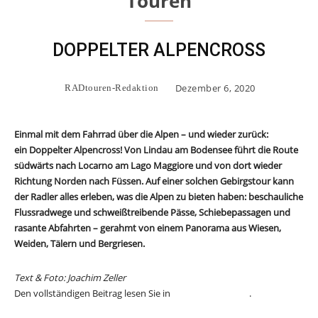
Touren
DOPPELTER ALPENCROSS
Dezember 6, 2020
RADtouren-Redaktion
Einmal mit dem Fahrrad über die Alpen – und wieder zurück:
ein
Doppelter Alpencross
! Von Lindau am Bodensee führt die Route
südwärts nach Locarno am Lago Maggiore und von dort wieder
Richtung Norden nach Füssen. Auf einer solchen Gebirgstour kann
der Radler alles erleben, was die Alpen zu bieten haben: beschauliche
Flussradwege und schweißtreibende Pässe, Schiebepassagen und
rasante Abfahrten – gerahmt von einem Panorama aus Wiesen,
Weiden,
Tälern und Bergriesen.
Text & Foto: Joachim Zeller
Den vollständigen Beitrag lesen Sie in
RAD
touren 1-2021
.