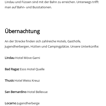
Lindau und Füssen sind mit der Bahn zu erreichen. Unterwegs trifft
man auf Bahn- und Busstationen.
Übernachtung
An der Strecke finden sich zahlreiche Hotels, Gasthöfe,
Jugendherbergen, Hütten und Campingplätze. Unsere Unterkünfte:
Lindau
Hotel Möve Garni
hotel-moeve-lindau.de
Bad Ragaz
Esos Hotel Quelle
esoshotelquelle.com
Thusis
Hotel Weiss Kreuz
weisskreuz.ch
San Bernardino
Hotel Bellevue
bellevue-6565.grisonshotelsweb.com
Locarno
Jugendherberge
youthhostel.ch/de/hostels/locarno