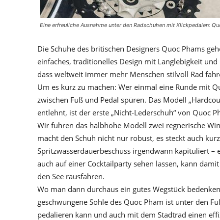
Eine erfreuliche Ausnahme unter den Radschuhen mit Klickpedalen: Qu
Die Schuhe des britischen Designers Quoc Phams geh
einfaches, traditionelles Design mit Langlebigkeit und
dass weltweit immer mehr Menschen stilvoll Rad fahr
Um es kurz zu machen: Wer einmal eine Runde mit Qu
zwischen Fuß und Pedal spüren. Das Modell „Hardcou
entlehnt, ist der erste „Nicht-Lederschuh“ von Quoc P
Wir fuhren das halbhohe Modell zwei regnerische W
macht den Schuh nicht nur robust, es steckt auch k
Spritzwasserdauerbeschuss irgendwann kapituliert – e
auch auf einer Cocktailparty sehen lassen, kann dam
den See rausfahren.
Wo man dann durchaus ein gutes Wegstück bedenkenlo
geschwungene Sohle des Quoc Pham ist unter den Fußba
pedalieren kann und auch mit dem Stadtrad einen eff