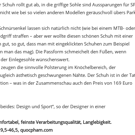
chuh rollt gut ab, in die griffige Sohle sind Aussparungen für S
n nicht wie bei so vielen anderen Modellen geräuschvoll übers Par
 Schnürsenkel lassen sich natürlich nicht (wie bei einem MTB- ode
riff straffen – aber wer wollte diesen schönen Schuh mit einer
h gut, so gut, dass man mit eingeklickten Schuhen zum Beispiel
nn man das mag). Die Passform schmeichelt den Füßen, wenn
 der Einlegesohle wünschenswert.
n zeugen die sinnvolle Polsterung im Knöchelbereich, der
zugleich ästhetisch geschwungenen Nähte. Der Schuh ist in der Ta
tion – was in der Zusammenschau auch den Preis von 169 Euro
eides: Design und Sport“, so der Designer in einer
fortabel, feinste Verarbeitungsqualität, Langlebigkeit.
 39,5-46,5, quocpham.com