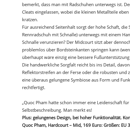
bemerkt, dass man mit Radschuhen unterwegs ist. Der S
Cleats eingelassen, wobei die kleinen Metallteile ebe
kratzen.
Für ausreichend Seitenhalt sorgt der hohe Schaft, die
Rennradschuh mit Schnalle) unterwegs mit einem Handg
Schnalle verunzieren? Der Midcourt sitzt aber dennoc
problemlos über Bordsteinkanten springen kann (we
überhaupt wäre einzig eine bessere Fußunterstützung
Die handwerkliche Sorgfalt reicht bis ins Detail, davo
Reflektorstreifen an der Ferse oder die robusten und 
eine überaus gelungene Symbiose aus Form und Funk
rechtfertigt.
„Quoc Pham hatte schon immer eine Leidenschaft für b
Selbstbeschreibung. Man merkt es!
Plus: gelungenes Design, bei hoher Funktionalität. Kom
Quoc Pham, Hardcourt – Mid, 169 Euro: Größen: EU