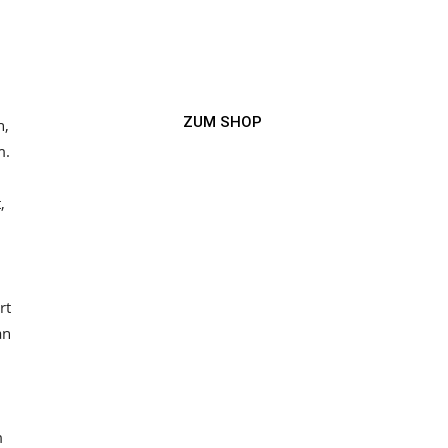
ZUM SHOP
n,
m.
,
rt
an
m