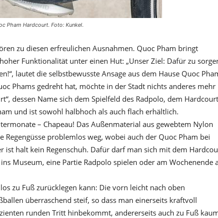
oc Pham Hardcourt. Foto: Kunkel.
ören zu diesen erfreulichen Ausnahmen. Quoc Pham bringt
 hoher Funktionalität unter einen Hut: „Unser Ziel: Dafür zu sorge
en!“, lautet die selbstbewusste Ansage aus dem Hause Quoc Pha
oc Phams gedreht hat, möchte in der Stadt nichts anderes mehr
rt“, dessen Name sich dem Spielfeld des Radpolo, dem Hardcourt
ham und ist sowohl halbhoch als auch flach erhältlich.
intermonate – Chapeau! Das Außenmaterial aus gewebtem Nylon
urze Regengüsse problemlos weg, wobei auch der Quoc Pham bei
r ist halt kein Regenschuh. Dafür darf man sich mit dem Hardcou
it ins Museum, eine Partie Radpolo spielen oder am Wochenende 
s zu Fuß zurücklegen kann: Die vorn leicht nach oben
llen überraschend steif, so dass man einerseits kraftvoll
izienten runden Tritt hinbekommt, andererseits auch zu Fuß kau