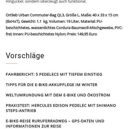
Hingucker, sondern überzeugt auch funktional.
Ortlieb Urban Commuter-Bag QL3, Größe L. Maße: 40 x 33 x 15 cm
(BxHxT), Gewicht: 1,1 kg, Volumen: 19 Liter, Material: PU-
beschichtetes, wasserdichtes Cordura-Baumwoll-Mischgewebe, PVC-
frei; innen: PU-beschichtetes Nylon; Preis: 149,95 Euro
Vorschläge
FAHRBERICHT: 5 PEDELECS MIT TIEFEM EINSTIEG
TIPPS FÜR DIE E-BIKE-AKKUPFLEGE IM WINTER
WELTUMRUNDUNG MIT DEM E-BIKE UND ÖKOSTROM
PRAXISTEST: HERCULES EDISON PEDELEC MIT SHIMANO
STEPS-ANTRIEB
E-BIKE-REISE RUR­UFER­RAD­WEG – GPS-DATEN UND
INFORMATIONEN ZUR REISE