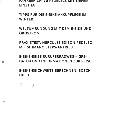
FAHRBERICHT: 5 PEDELECS MIT TIEFEM
–
EINSTIEG
,
TIPPS FÜR DIE E-BIKE-AKKUPFLEGE IM
WINTER
.
WELTUMRUNDUNG MIT DEM E-BIKE UND
ÖKOSTROM
PRAXISTEST: HERCULES EDISON PEDELEC
MIT SHIMANO STEPS-ANTRIEB
E-BIKE-REISE RUR­UFER­RAD­WEG – GPS-
 mm
DATEN UND INFORMATIONEN ZUR REISE
E-BIKE-REICHWEITE BERECHNEN: BOSCH
HILFT
ler
n