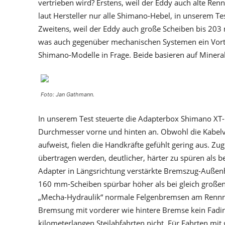
vertrieben wird? Erstens, weil der Eddy auch alte R
laut Hersteller nur alle Shimano-Hebel, in unserem T
Zweitens, weil der Eddy auch große Scheiben bis 2
was auch gegenüber mechanischen Systemen ein Vort
Shimano-Modelle in Frage. Beide basieren auf Mineralö
Foto: Jan Gathmann.
In unserem Test steuerte die Adapterbox Shimano XT-
Durchmesser vorne und hinten an. Obwohl die Kabel
aufweist, fielen die Handkräfte gefühlt gering aus. Z
übertragen werden, deutlicher, härter zu spüren als 
Adapter in Längsrichtung verstärkte Bremszug-Außenhü
160 mm-Scheiben spürbar höher als bei gleich großen
„Mecha-Hydraulik“ normale Felgenbremsen am Rennra
Bremsung mit vorderer wie hintere Bremse kein Fadin
kilometerlangen Steilabfahrten nicht. Für Fahrten 