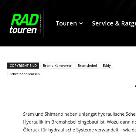
Touren
Service & Ratg
COPYRIGHT BILD
Brems-Komverter
Bremshebel
Eddy
Schreibenbremsen
Sram und Shimano haben unlängst hydraulische Schei
Hydraulik im Bremshebel eingebaut ist. Wozu dann no
Öldruck für hydraulische Systeme verwandelt – wie d