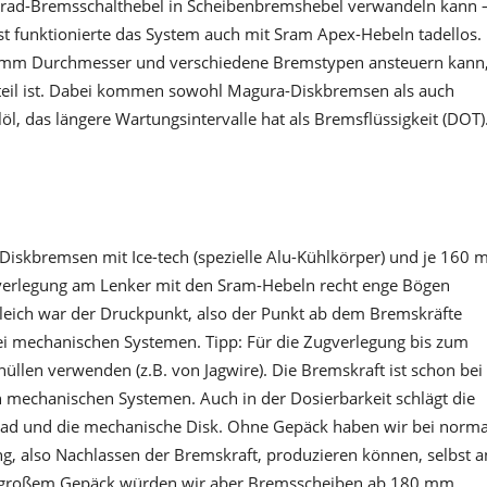
ennrad-Bremsschalthebel in Scheibenbremshebel verwandeln kann 
est funktionierte das System auch mit Sram Apex-Hebeln tadellos.
03 mm Durchmesser und verschiedene Bremstypen ansteuern kann
eil ist. Dabei kommen sowohl Magura-Diskbremsen als auch
l, das längere Wartungsintervalle hat als Bremsflüssigkeit (DOT)
Diskbremsen mit Ice-tech (spezielle Alu-Kühlkörper) und je 160
verlegung am Lenker mit den Sram-Hebeln recht enge Bögen
ugleich war der Druckpunkt, also der Punkt ab dem Bremskräfte
bei mechanischen Systemen. Tipp: Für die Zugverlegung bis zum
llen verwenden (z.B. von Jagwire). Die Bremskraft ist schon bei
 mechanischen Systemen. Auch in der Dosierbarkeit schlägt die
d und die mechanische Disk. Ohne Gepäck haben wir bei norma
g, also Nachlassen der Bremskraft, produzieren können, selbst a
mit großem Gepäck würden wir aber Bremsscheiben ab 180 mm