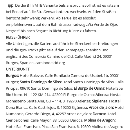
Tipp:
Da die BTT/MTB Variante teils anspruchsvoll ist, ist es ratsam
bei Bedarf auf die Straßenvariante zu wechseln. Auf den Straßen
herrscht sehr wenig Verkehr. Ab Teruel ist es absolut
empfehlenswert, auf dem Bahntrassenradweg „Vía Verde de Ojos
Negros“ bis nach Segunt in Richtung Küste zu fahren.
REISEFÜHRER
Alle Unterlagen, die Karten, ausführliche Streckenbeschreibungen
und die gpx-Tracks gibt es auf der Homepage (spanisch und
englisch) des Consorcio Camino del Cid, Calle Madrid 24, 09001
Burgos, Spanien, caminodelcid.org
UNTERKUNFT
Burgos:
Hotel Bulevar, Calle Bonifacio Zamora de Usabel, 1b, 09001
Burgos;
Santo Domingo de Silos:
Hotel Santo Domingo de Silos, Calle
Pricipal, 09610 Santo Domingo de Silos;
El Burgo de Osma:
Hotel Spa
Rio Ucero, N – 122 KM 214, 42300 El Burgo de Osma;
Atienza:
Hostal
Monasterio Santa Ana, GU – 114, 3, 19270 Atienza;
Sigüenza:
Hostal
Dona Blanca, Calle Castillejos, 3, 19250 Sigüenza;
Arcos de Jalon:
Hotel
Numancia, Gerardo Diego, 4, 42257 Arcos de Jalon;
Daroca:
Hotel
Cienbalcones, Calle Mayor, 88, 50360, Daroca;
Molina de Aragon:
Hotel San Francisco, Plaza San Francisco, 6, 19300 Molina de Aragon;