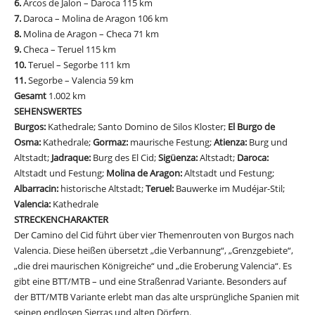
6.
Arcos de Jalon – Daroca 115 km
7.
Daroca – Molina de Aragon 106 km
8.
Molina de Aragon – Checa 71 km
9.
Checa – Teruel 115 km
10.
Teruel – Segorbe 111 km
11.
Segorbe – Valencia 59 km
Gesamt
1.002 km
SEHENSWERTES
Burgos:
Kathedrale; Santo Domino de Silos Kloster;
El Burgo de
Osma:
Kathedrale;
Gormaz:
maurische Festung;
Atienza:
Burg und
Altstadt;
Jadraque:
Burg des El Cid;
Sigüenza:
Altstadt;
Daroca:
Altstadt und Festung;
Molina de Aragon:
Altstadt und Festung;
Albarracin:
historische Altstadt;
Teruel:
Bauwerke im Mudéjar-Stil;
Valencia:
Kathedrale
STRECKENCHARAKTER
Der Camino del Cid führt über vier Themenrouten von Burgos nach
Valencia. Diese heißen übersetzt „die Verbannung“, „Grenzgebiete“,
„die drei maurischen Königreiche“ und „die Eroberung Valencia“. Es
gibt eine BTT/MTB – und eine Straßenrad Variante. Besonders auf
der BTT/MTB Variante erlebt man das alte ursprüngliche Spanien mit
seinen endlosen Sierras und alten Dörfern.