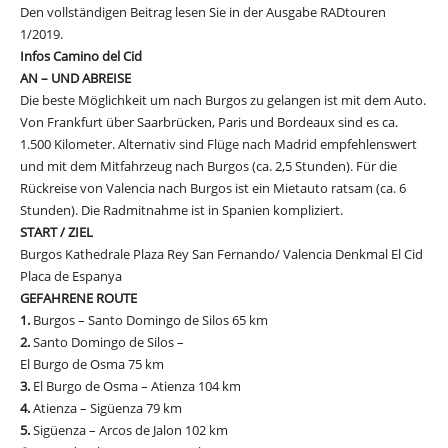
Den vollständigen Beitrag lesen Sie in der Ausgabe RADtouren
1/2019.
Infos Camino del Cid
AN – UND ABREISE
Die beste Möglichkeit um nach Burgos zu gelangen ist mit dem Auto.
Von Frankfurt über Saarbrücken, Paris und Bordeaux sind es ca.
1.500 Kilometer. Alternativ sind Flüge nach Madrid empfehlenswert
und mit dem Mitfahrzeug nach Burgos (ca. 2,5 Stunden). Für die
Rückreise von Valencia nach Burgos ist ein Mietauto ratsam (ca. 6
Stunden). Die Radmitnahme ist in Spanien kompliziert.
START / ZIEL
Burgos Kathedrale Plaza Rey San Fernando/ Valencia Denkmal El Cid
Placa de Espanya
GEFAHRENE ROUTE
1.
Burgos – Santo Domingo de Silos 65 km
2.
Santo Domingo de Silos –
El Burgo de Osma 75 km
3.
El Burgo de Osma – Atienza 104 km
4.
Atienza – Sigüenza 79 km
5.
Sigüenza – Arcos de Jalon 102 km