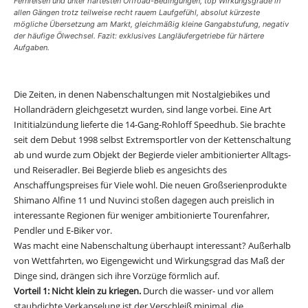
Fernreisen und unter härtesten Offroad-Bedingungen, top Wirkungsgrade in
allen Gängen trotz teilweise recht rauem Laufgefühl, absolut kürzeste
mögliche Übersetzung am Markt, gleichmäßig kleine Gangabstufung, negativ
der häufige Ölwechsel. Fazit: exklusives Langläufergetriebe für härtere
Aufgaben.
Die Zeiten, in denen Nabenschaltungen mit Nostalgiebikes und
Hollandrädern gleichgesetzt wurden, sind lange vorbei. Eine Art
Inititialzündung lieferte die 14-Gang-Rohloff Speedhub. Sie brachte
seit dem Debut 1998 selbst Extremsportler von der Kettenschaltung
ab und wurde zum Objekt der Begierde vieler ambitionierter Alltags-
und Reiseradler. Bei Begierde blieb es angesichts des
Anschaffungspreises für Viele wohl. Die neuen Großserienprodukte
Shimano Alfine 11 und Nuvinci stoßen dagegen auch preislich in
interessante Regionen für weniger ambitionierte Tourenfahrer,
Pendler und E-Biker vor.
Was macht eine Nabenschaltung überhaupt interessant? Außerhalb
von Wettfahrten, wo Eigengewicht und Wirkungsgrad das Maß der
Dinge sind, drängen sich ihre Vorzüge förmlich auf.
Vorteil 1: Nicht klein zu kriegen.
Durch die wasser- und vor allem
staubdichte Verkapselung ist der Verschleiß minimal, die