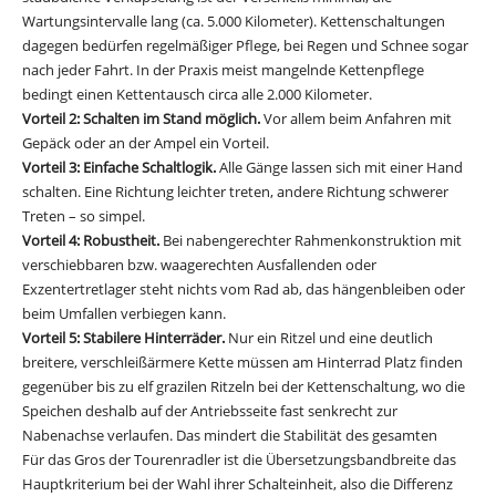
Wartungsintervalle lang (ca. 5.000 Kilometer). Kettenschaltungen
dagegen bedürfen regelmäßiger Pflege, bei Regen und Schnee sogar
nach jeder Fahrt. In der Praxis meist mangelnde Kettenpflege
bedingt einen Kettentausch circa alle 2.000 Kilometer.
Vorteil 2: Schalten im Stand möglich.
Vor allem beim Anfahren mit
Gepäck oder an der Ampel ein Vorteil.
Vorteil 3: Einfache Schaltlogik.
Alle Gänge lassen sich mit einer Hand
schalten. Eine Richtung leichter treten, andere Richtung schwerer
Treten – so simpel.
Vorteil 4: Robustheit.
Bei nabengerechter Rahmenkonstruktion mit
verschiebbaren bzw. waagerechten Ausfallenden oder
Exzentertretlager steht nichts vom Rad ab, das hängenbleiben oder
beim Umfallen verbiegen kann.
Vorteil 5: Stabilere Hinterräder.
Nur ein Ritzel und eine deutlich
breitere, verschleißärmere Kette müssen am Hinterrad Platz finden
gegenüber bis zu elf grazilen Ritzeln bei der Kettenschaltung, wo die
Speichen deshalb auf der Antriebsseite fast senkrecht zur
Nabenachse verlaufen. Das mindert die Stabilität des gesamten
Für das Gros der Tourenradler ist die Übersetzungsbandbreite das
Hauptkriterium bei der Wahl ihrer Schalteinheit, also die Differenz