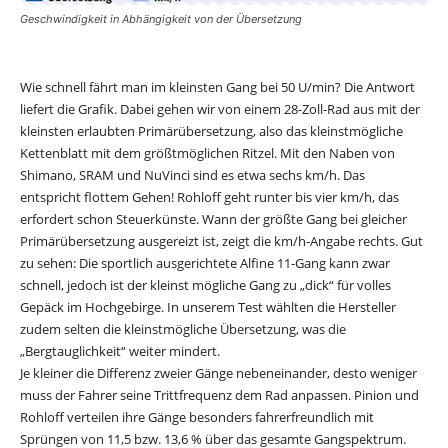
Geschwindigkeit in Abhängigkeit von der Übersetzung
Wie schnell fährt man im kleinsten Gang bei 50 U/min? Die Antwort
liefert die Grafik. Dabei gehen wir von einem 28-Zoll-Rad aus mit der
kleinsten erlaubten Primärübersetzung, also das kleinstmögliche
Kettenblatt mit dem größtmöglichen Ritzel. Mit den Naben von
Shimano, SRAM und NuVinci sind es etwa sechs km/h. Das
entspricht flottem Gehen! Rohloff geht runter bis vier km/h, das
erfordert schon Steuerkünste. Wann der größte Gang bei gleicher
Primärübersetzung ausgereizt ist, zeigt die km/h-Angabe rechts. Gut
zu sehen: Die sportlich ausgerichtete Alfine 11-Gang kann zwar
schnell, jedoch ist der kleinst mögliche Gang zu „dick“ für volles
Gepäck im Hochgebirge. In unserem Test wählten die Hersteller
zudem selten die kleinstmögliche Übersetzung, was die
„Bergtauglichkeit“ weiter mindert.
Je kleiner die Differenz zweier Gänge nebeneinander, desto weniger
muss der Fahrer seine Trittfrequenz dem Rad anpassen. Pinion und
Rohloff verteilen ihre Gänge besonders fahrerfreundlich mit
Sprüngen von 11,5 bzw. 13,6 % über das gesamte Gangspektrum.