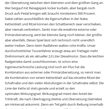
der Übersetzung zwischen dem kleinsten und dem größten Gang an.
Wer bergauf mit Reisegepäck locker kurbeln, aber bergab noch
Druck aufs Pedal bringen will, braucht mindestens 500 Prozent.
Dabei zählen ausschließlich die Eigenschaften in der Nabe.
Kettenblatt und Ritzel können den Schaltbereich zwar verschieben,
aber niemals verbreitern. Senkt man die erwähnte externe oder
Primärübersetzung, wird der kleinste Gang noch kleiner, der größte
aber ebenfalls. Dieses Spiel lässt sich technisch nicht unendlich
weiter treiben. Denn beim Radfahren walten rohe Kräfte. Unser
durchschnittlicher Tourenfahrer erzeugt etwa am Tretlager mehr
Drehmoment als ein aktueller 2,0 Liter Dieselmotor. Dass die leichten
Radgetriebe damit zurechtkommen, ist schon eine
ingenieurtechnische Leistung.Und noch ein Plus hat die
Kombination aus externer oder Primärübersetzung, so nennt man
die Kombination von einem Kettenblatt auf das einzelne Ritzel der
Schaltnabe und den vielen Abstufungen in der Schaltnabe selbst: Die
Linie der Kette ist stets gerade und erzielt so den
optimalen Wirkungsgrad. Wirkungsgrad meint den Anteil der
Trittkraft, die nach Übertragung (Kette) und Übersetzung (Getriebe)
am Hinterrad ankommt. Denn ein Teil geht durch Reibung innerhalb