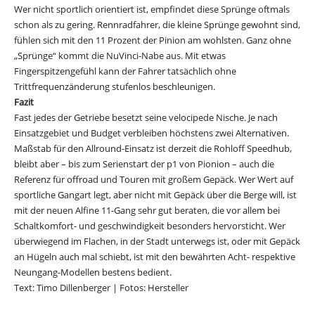
Wer nicht sportlich orientiert ist, empfindet diese Sprünge oftmals
schon als zu gering. Rennradfahrer, die kleine Sprünge gewohnt sind,
fühlen sich mit den 11 Prozent der Pinion am wohlsten. Ganz ohne
„Sprünge“ kommt die NuVinci-Nabe aus. Mit etwas
Fingerspitzengefühl kann der Fahrer tatsächlich ohne
Trittfrequenzänderung stufenlos beschleunigen.
Fazit
Fast jedes der Getriebe besetzt seine velocipede Nische. Je nach
Einsatzgebiet und Budget verbleiben höchstens zwei Alternativen.
Maßstab für den Allround-Einsatz ist derzeit die Rohloff Speedhub,
bleibt aber – bis zum Serienstart der p1 von Pionion – auch die
Referenz für offroad und Touren mit großem Gepäck. Wer Wert auf
sportliche Gangart legt, aber nicht mit Gepäck über die Berge will, ist
mit der neuen Alfine 11-Gang sehr gut beraten, die vor allem bei
Schaltkomfort- und geschwindigkeit besonders hervorsticht. Wer
überwiegend im Flachen, in der Stadt unterwegs ist, oder mit Gepäck
an Hügeln auch mal schiebt, ist mit den bewährten Acht- respektive
Neungang-Modellen bestens bedient.
Text: Timo Dillenberger | Fotos: Hersteller