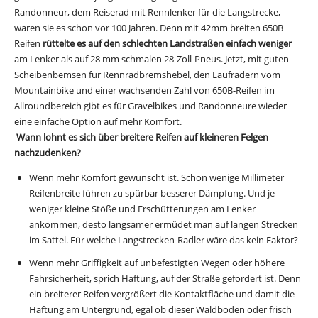
Randonneur, dem Reiserad mit Rennlenker für die Langstrecke,
waren sie es schon vor 100 Jahren. Denn mit 42mm breiten 650B
Reifen
rüttelte es auf den schlechten Landstraßen einfach weniger
am Lenker als auf 28 mm schmalen 28-Zoll-Pneus. Jetzt, mit guten
Scheibenbemsen für Rennradbremshebel, den Laufrädern vom
Mountainbike und einer wachsenden Zahl von 650B-Reifen im
Allroundbereich gibt es für Gravelbikes und Randonneure wieder
eine einfache Option auf mehr Komfort.
Wann lohnt es sich über breitere Reifen auf kleineren Felgen
nachzudenken?
Wenn mehr Komfort gewünscht ist. Schon wenige Millimeter
Reifenbreite führen zu spürbar besserer Dämpfung. Und je
weniger kleine Stöße und Erschütterungen am Lenker
ankommen, desto langsamer ermüdet man auf langen Strecken
im Sattel. Für welche Langstrecken-Radler wäre das kein Faktor?
Wenn mehr Griffigkeit auf unbefestigten Wegen oder höhere
Fahrsicherheit, sprich Haftung, auf der Straße gefordert ist. Denn
ein breiterer Reifen vergrößert die Kontaktfläche und damit die
Haftung am Untergrund, egal ob dieser Waldboden oder frisch