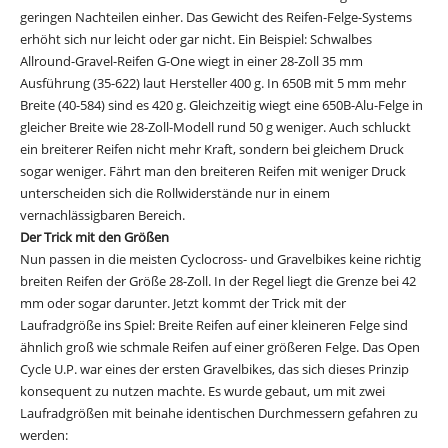
geringen Nachteilen einher. Das Gewicht des Reifen-Felge-Systems
erhöht sich nur leicht oder gar nicht. Ein Beispiel: Schwalbes
Allround-Gravel-Reifen G-One wiegt in einer 28-Zoll 35 mm
Ausführung (35-622) laut Hersteller 400 g. In 650B mit 5 mm mehr
Breite (40-584) sind es 420 g. Gleichzeitig wiegt eine 650B-Alu-Felge in
gleicher Breite wie 28-Zoll-Modell rund 50 g weniger. Auch schluckt
ein breiterer Reifen nicht mehr Kraft, sondern bei gleichem Druck
sogar weniger. Fährt man den breiteren Reifen mit weniger Druck
unterscheiden sich die Rollwiderstände nur in einem
vernachlässigbaren Bereich.
Der Trick mit den Größen
Nun passen in die meisten Cyclocross- und Gravelbikes keine richtig
breiten Reifen der Größe 28-Zoll. In der Regel liegt die Grenze bei 42
mm oder sogar darunter. Jetzt kommt der Trick mit der
Laufradgröße ins Spiel: Breite Reifen auf einer kleineren Felge sind
ähnlich groß wie schmale Reifen auf einer größeren Felge. Das Open
Cycle U.P. war eines der ersten Gravelbikes, das sich dieses Prinzip
konsequent zu nutzen machte. Es wurde gebaut, um mit zwei
Laufradgrößen mit beinahe identischen Durchmessern gefahren zu
werden: