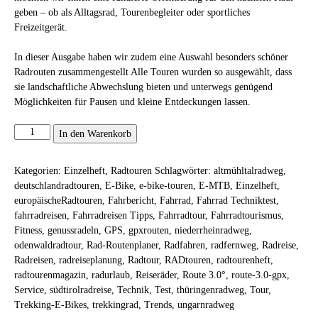
geben – ob als Alltagsrad, Tourenbegleiter oder sportliches
Freizeitgerät.
In dieser Ausgabe haben wir zudem eine Auswahl besonders schöner
Radrouten zusammengestellt Alle Touren wurden so ausgewählt, dass
sie landschaftliche Abwechslung bieten und unterwegs genügend
Möglichkeiten für Pausen und kleine Entdeckungen lassen.
RADtouren
In den Warenkorb
Ausgabe
2-
Kategorien:
Einzelheft
,
Radtouren
Schlagwörter:
altmühltalradweg
,
3/26
deutschlandradtouren
,
E-Bike
,
e-bike-touren
,
E-MTB
,
Einzelheft
,
Menge
europäischeRadtouren
,
Fahrbericht
,
Fahrrad
,
Fahrrad Techniktest
,
fahrradreisen
,
Fahrradreisen Tipps
,
Fahrradtour
,
Fahrradtourismus
,
Fitness
,
genussradeln
,
GPS
,
gpxrouten
,
niederrheinradweg
,
odenwaldradtour
,
Rad-Routenplaner
,
Radfahren
,
radfernweg
,
Radreise
,
Radreisen
,
radreiseplanung
,
Radtour
,
RADtouren
,
radtourenheft
,
radtourenmagazin
,
radurlaub
,
Reiseräder
,
Route 3.0°
,
route-3.0-gpx
,
Service
,
südtirolradreise
,
Technik
,
Test
,
thüringenradweg
,
Tour
,
Trekking-E-Bikes
,
trekkingrad
,
Trends
,
ungarnradweg