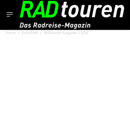
Home
Einzelheft
RADtouren Ausgabe 2-3/26